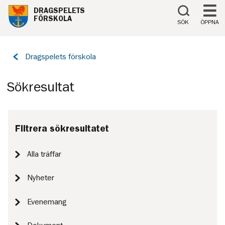
Till innehåll på sidan
DRAGSPELETS
FÖRSKOLA
SÖK
ÖPPNA
Tillbaka
Dragspelets förskola
till
sidan:
Sökresultat
Filtrera sökresultatet
Alla träffar
Nyheter
Evenemang