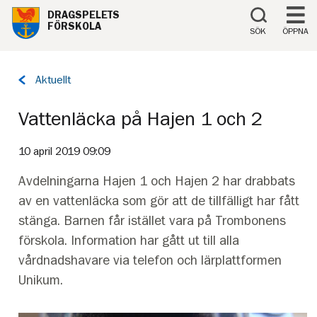
Till innehåll på sidan
DRAGSPELETS
FÖRSKOLA
SÖK
ÖPPNA
Tillbaka
Aktuellt
till
sidan:
Vattenläcka på Hajen 1 och 2
10 april 2019 09:09
Avdelningarna Hajen 1 och Hajen 2 har drabbats
av en vattenläcka som gör att de tillfälligt har fått
stänga. Barnen får istället vara på Trombonens
förskola. Information har gått ut till alla
vårdnadshavare via telefon och lärplattformen
Unikum.